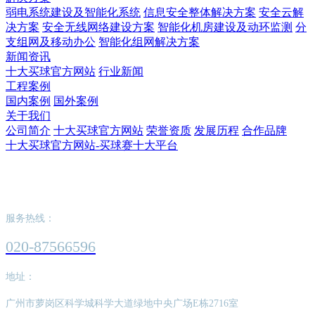
弱电系统建设及智能化系统
信息安全整体解决方案
安全云解
决方案
安全无线网络建设方案
智能化机房建设及动环监测
分
支组网及移动办公
智能化组网解决方案
新闻资讯
十大买球官方网站
行业新闻
工程案例
国内案例
国外案例
关于我们
公司简介
十大买球官方网站
荣誉资质
发展历程
合作品牌
十大买球官方网站-买球赛十大平台
十大买球官方网站-买球赛十大平台
服务热线：
020-87566596
地址：
广州市萝岗区科学城科学大道绿地中央广场E栋2716室