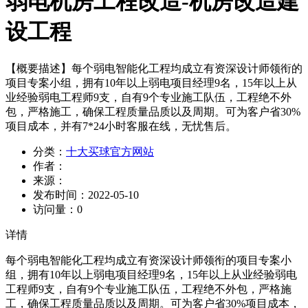
弱电机房工程改造-机房改造建
设工程
【概要描述】
每个弱电智能化工程均成立有资深设计师领衔的
项目专案小组，拥有10年以上弱电项目经理9名，15年以上从
业经验弱电工程师9支，自有9个专业施工队伍，工程绝不外
包，严格施工，确保工程质量品质以及周期。可为客户省30%
项目成本，并有7*24小时客服在线，无忧售后。
分类：
十大买球官方网站
作者：
来源：
发布时间：
2022-05-10
访问量：
0
详情
每个弱电智能化工程均成立有资深设计师领衔的项目专案小
组，拥有10年以上弱电项目经理9名，15年以上从业经验弱电
工程师9支，自有9个专业施工队伍，工程绝不外包，严格施
工，确保工程质量品质以及周期。可为客户省30%项目成本，