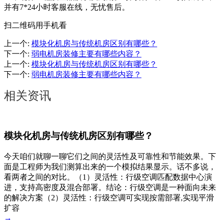
并有7*24小时客服在线，无忧售后。
扫二维码用手机看
上一个
:
模块化机房与传统机房区别有哪些？
下一个
:
弱电机房装修主要有哪些内容？
上一个
:
模块化机房与传统机房区别有哪些？
下一个
:
弱电机房装修主要有哪些内容？
相关资讯
模块化机房与传统机房区别有哪些？
今天咱们就聊一聊它们之间的灵活性及可靠性和节能效果。下
面是工程师为我们测算出来的一个模拟结果显示。话不多说，
看两者之间的对比。（1）灵活性：行级空调匹配数据中心演
进，支持高密度及混合部署。结论：行级空调是一种面向未来
的解决方案（2）灵活性：行级空调可实现按需部署,实现平滑
扩容
→