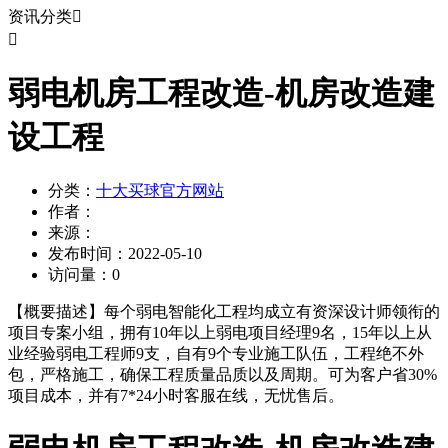
资讯分类


弱电机房工程改造-机房改造建
设工程
分类：
十大买球官方网站
作者：
来源：
发布时间：
2022-05-10
访问量：
0
【概要描述】
每个弱电智能化工程均成立有资深设计师领衔的
项目专案小组，拥有10年以上弱电项目经理9名，15年以上从
业经验弱电工程师9支，自有9个专业施工队伍，工程绝不外
包，严格施工，确保工程质量品质以及周期。可为客户省30%
项目成本，并有7*24小时客服在线，无忧售后。