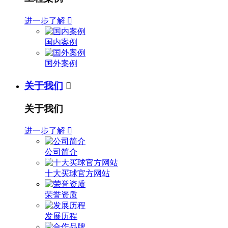
进一步了解

国内案例
国外案例
关于我们

关于我们
进一步了解

公司简介
十大买球官方网站
荣誉资质
发展历程