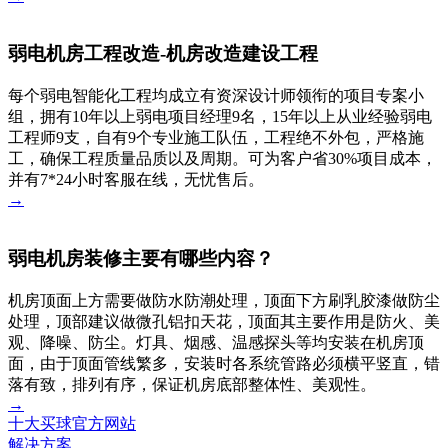
弱电机房工程改造-机房改造建设工程
每个弱电智能化工程均成立有资深设计师领衔的项目专案小
组，拥有10年以上弱电项目经理9名，15年以上从业经验弱电
工程师9支，自有9个专业施工队伍，工程绝不外包，严格施
工，确保工程质量品质以及周期。可为客户省30%项目成本，
并有7*24小时客服在线，无忧售后。
→
弱电机房装修主要有哪些内容？
机房顶面上方需要做防水防潮处理，顶面下方刷乳胶漆做防尘
处理，顶部建议做微孔铝扣天花，顶面其主要作用是防火、美
观、降噪、防尘。灯具、烟感、温感探头等均安装在机房顶
面，由于顶面管线繁多，安装时各系统管路必须横平竖直，错
落有致，排列有序，保证机房底部整体性、美观性。
→
十大买球官方网站
解决方案