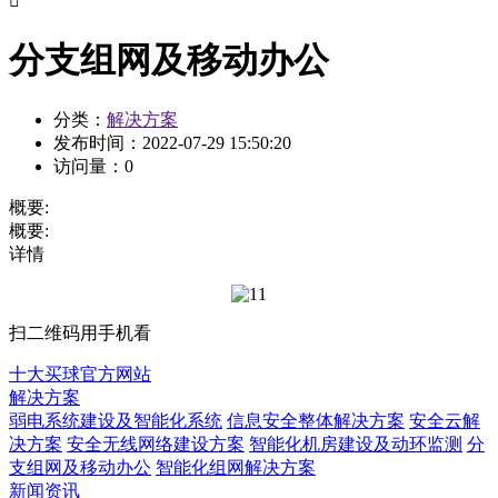

分支组网及移动办公
分类：
解决方案
发布时间：
2022-07-29 15:50:20
访问量：
0
概要:
概要:
详情
扫二维码用手机看
十大买球官方网站
解决方案
弱电系统建设及智能化系统
信息安全整体解决方案
安全云解
决方案
安全无线网络建设方案
智能化机房建设及动环监测
分
支组网及移动办公
智能化组网解决方案
新闻资讯