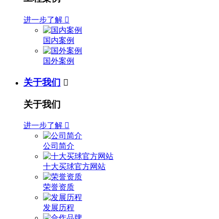
进一步了解

国内案例
国外案例
关于我们

关于我们
进一步了解

公司简介
十大买球官方网站
荣誉资质
发展历程