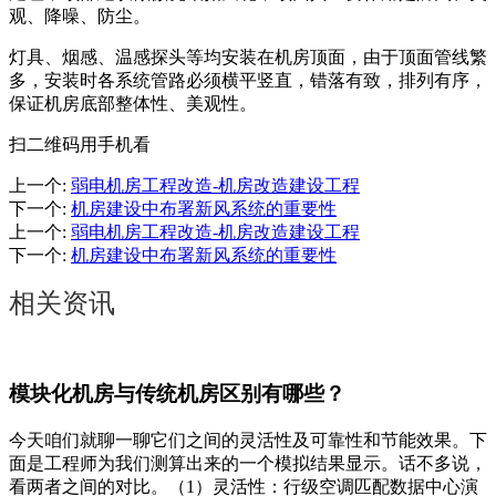
观、降噪、防尘。
灯具、烟感、温感探头等均安装在机房顶面，由于顶面管线繁
多，安装时各系统管路必须横平竖直，错落有致，排列有序，
保证机房底部整体性、美观性。
扫二维码用手机看
上一个
:
弱电机房工程改造-机房改造建设工程
下一个
:
机房建设中布署新风系统的重要性
上一个
:
弱电机房工程改造-机房改造建设工程
下一个
:
机房建设中布署新风系统的重要性
相关资讯
模块化机房与传统机房区别有哪些？
今天咱们就聊一聊它们之间的灵活性及可靠性和节能效果。下
面是工程师为我们测算出来的一个模拟结果显示。话不多说，
看两者之间的对比。（1）灵活性：行级空调匹配数据中心演