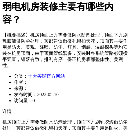
弱电机房装修主要有哪些内
容？
【概要描述】
机房顶面上方需要做防水防潮处理，顶面下方刷
乳胶漆做防尘处理，顶部建议做微孔铝扣天花，顶面其主要作
用是防火、美观、降噪、防尘。灯具、烟感、温感探头等均安
装在机房顶面，由于顶面管线繁多，安装时各系统管路必须横
平竖直，错落有致，排列有序，保证机房底部整体性、美观
性。
分类：
十大买球官方网站
作者：
来源：
发布时间：
2022-05-10
访问量：
0
详情
机房顶面上方需要做防水防潮处理，顶面下方刷乳胶漆做防尘
处理，顶部建议做微孔铝扣天花，顶面其主要作用是防火、美