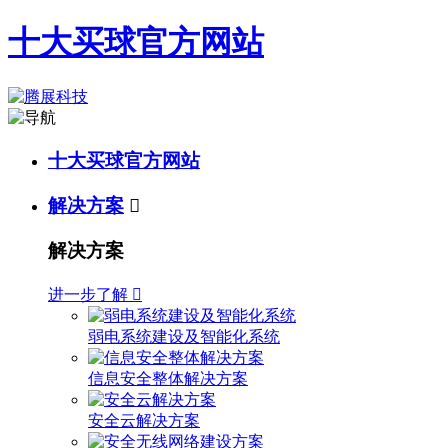
十大买球官方网站
十大买球官方网站
解决方案

解决方案
进一步了解

弱电系统建设及智能化系统
信息安全整体解决方案
安全云解决方案