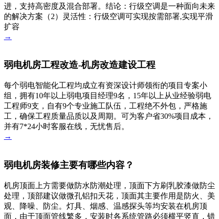
进，支持高密度及混合部署。结论：行级空调是一种面向未来
的解决方案（2）灵活性：行级空调可实现按需部署,实现平滑
扩容
→
弱电机房工程改造-机房改造建设工程
每个弱电智能化工程均成立有资深设计师领衔的项目专案小
组，拥有10年以上弱电项目经理9名，15年以上从业经验弱电
工程师9支，自有9个专业施工队伍，工程绝不外包，严格施
工，确保工程质量品质以及周期。可为客户省30%项目成本，
并有7*24小时客服在线，无忧售后。
→
弱电机房装修主要有哪些内容？
机房顶面上方需要做防水防潮处理，顶面下方刷乳胶漆做防尘
处理，顶部建议做微孔铝扣天花，顶面其主要作用是防火、美
观、降噪、防尘。灯具、烟感、温感探头等均安装在机房顶
面，由于顶面管线繁多，安装时各系统管路必须横平竖直，错