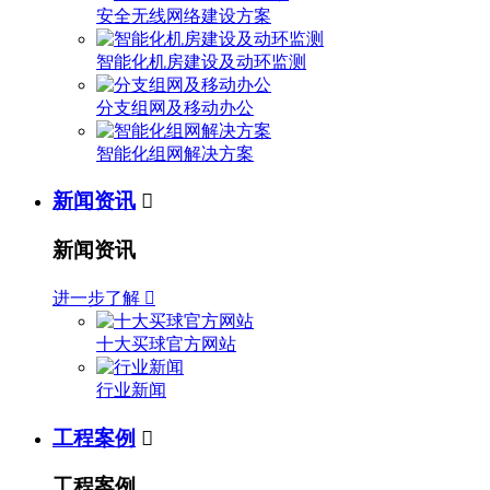
安全无线网络建设方案
智能化机房建设及动环监测
分支组网及移动办公
智能化组网解决方案
新闻资讯

新闻资讯
进一步了解

十大买球官方网站
行业新闻
工程案例

工程案例