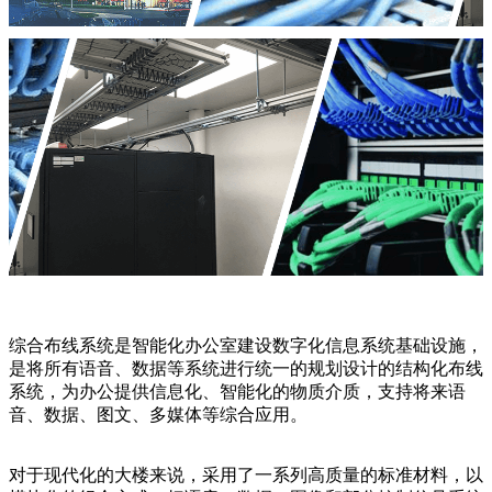
综合布线系统是智能化办公室建设数字化信息系统基础设施，
是将所有语音、数据等系统进行统一的规划设计的结构化布线
系统，为办公提供信息化、智能化的物质介质，支持将来语
音、数据、图文、多媒体等综合应用。
对于现代化的大楼来说，采用了一系列高质量的标准材料，以