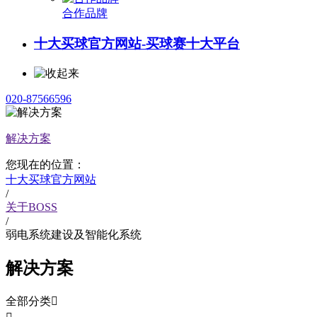
合作品牌
十大买球官方网站-买球赛十大平台
020-87566596
解决方案
您现在的位置：
十大买球官方网站
/
关于BOSS
/
弱电系统建设及智能化系统
解决方案
全部分类
